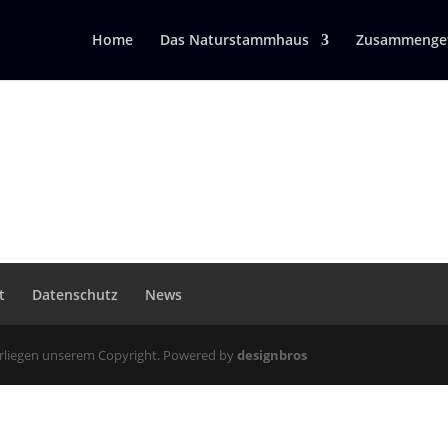
Home
Das Naturstammhaus
Zusammengef
t
Datenschutz
News
erliegen unserem Copyright. Powered by
designbros