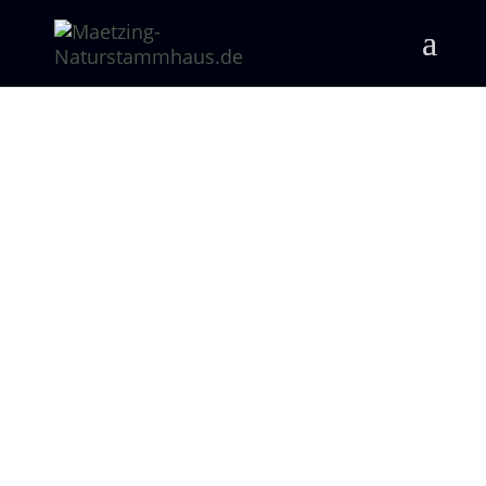
Wärmedämmung:
Energien sparen
und Kosten
senken