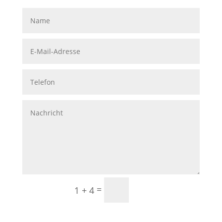
Senden
=
1 + 4