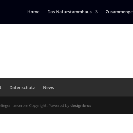
Home
Das Naturstammhaus
Zusammengef
t
Datenschutz
News
erliegen unserem Copyright. Powered by
designbros