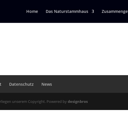
Home
Das Naturstammhaus
Zusammengef
t
Datenschutz
News
erliegen unserem Copyright. Powered by
designbros