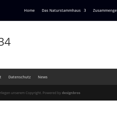
Home
Das Naturstammhaus
Zusammengef
34
t
Datenschutz
News
erliegen unserem Copyright. Powered by
designbros