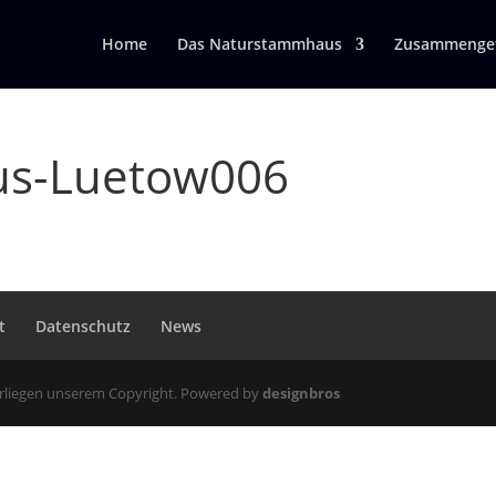
Home
Das Naturstammhaus
Zusammengef
s-Luetow006
t
Datenschutz
News
erliegen unserem Copyright. Powered by
designbros