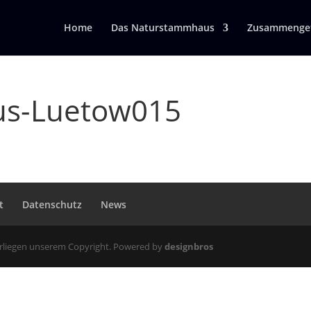
Home
Das Naturstammhaus
Zusammengef
s-Luetow015
t
Datenschutz
News
erliegen unserem Copyright. Powered by
designbros