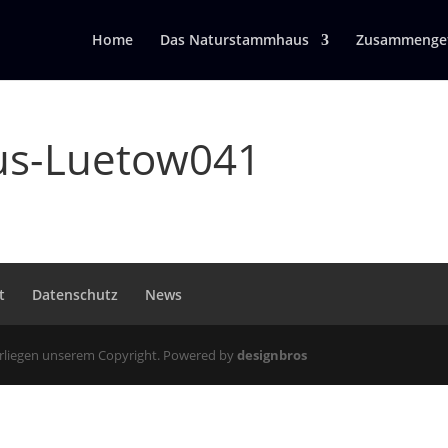
Home
Das Naturstammhaus
Zusammengef
s-Luetow041
t
Datenschutz
News
erliegen unserem Copyright. Powered by
designbros