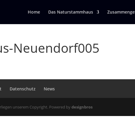
Home
Das Naturstammhaus
Zusammengef
s-Neuendorf005
t
Datenschutz
News
erliegen unserem Copyright. Powered by
designbros