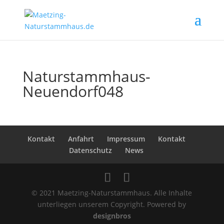
Naturstammhaus-
Neuendorf048
Kontakt
Anfahrt
Impressum
Kontakt
Datenschutz
News
© 2021 Maetzing-Naturstammhaus. Alle Inhalte
unterliegen unserem Copyright. Powered by
designbros